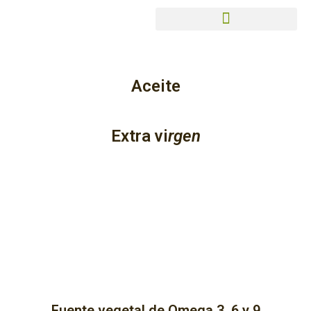
Aceite
SACHA INCHIK
Extra vi
rgen
Fuente vegetal de Omega 3, 6 y 9